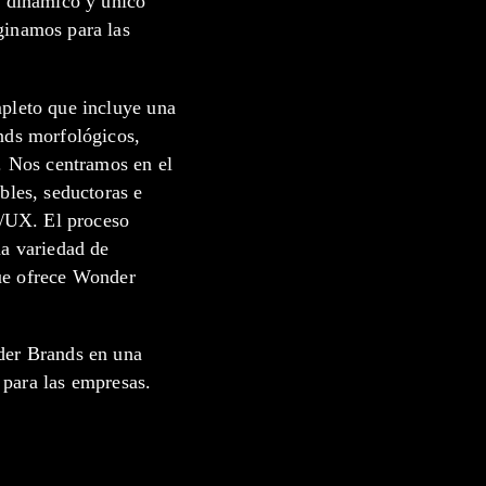
o dinámico y único
ginamos para las
pleto que incluye una
nds morfológicos,
. Nos centramos en el
bles, seductoras e
I/UX. El proceso
na variedad de
que ofrece Wonder
der Brands en una
e para las empresas.