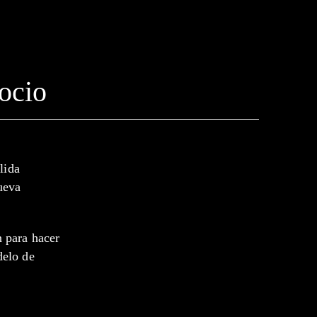
gocio
lida
ueva
n para hacer
delo de